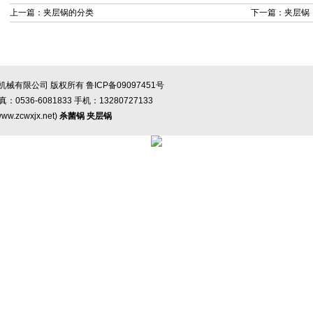
上一篇：
夹层锅的分类
下一篇：
夹层锅
市中润机械有限公司 版权所有 鲁ICP备09097451号
真：0536-6081833 手机：13280727133
/www.zcwxjx.net
)
杀菌锅
夹层锅