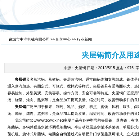
诸城市中润机械有限公司
>>
新闻中心
>>
行业新闻
夹层锅简介及用
来源：夹层锅 日期：2013/5/15 点击：976 
夹层锅
又名蒸汽锅、蒸煮锅、夹层蒸汽锅。通常由锅体和支脚组成。锅体是
通入蒸汽加热。有固定式、可倾式、搅拌式等样式。夹层锅具有受热面积大、热
容易控制、外型美观、安装容易、操作方便、安全可靠等特点。夹层锅广泛应用
汤、烧菜、炖肉、熬粥等，是食品加工提高质量、缩短时间、改善劳动条件的良
夹层锅
广泛应用于糖果、制药、乳品、酒类、糕点、蜜饯、饮料、罐头、卤
汤、烧菜、炖肉、熬粥等，是食品加工提高质量、缩短时间、改善劳动条件的良
我
公司(
http://www.zcwxjx.net
)主要产品有各种型号的
夹层锅
、蒸煮锅，有电
杀菌锅、多锅并联热水循环调理杀菌锅、半自动双层热水循环杀菌锅、单层卧式
菌机组、旋转式杀菌锅、电脑全自动通过式自动提升门杀菌釜及可倾式、立式搅