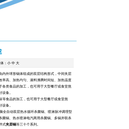
途
字体：
小
中
大
由内外球形锅体组成的双层结构形式，中间夹层
效率高、加热均匀、液料沸腾时间短、加热温度
于各类食品的加工，也可用于大型餐厅或食堂熬
好设备。
味等食品的加工，也可用于大型餐厅或食堂熬
好设备。
脑全自动双层热水循环杀菌锅、喷淋脉冲调理型
杀菌锅、热水喷淋电汽两用杀菌锅、多锅并联杀
拌式
夹层锅
等三十个系列。